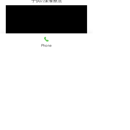
子供の栄養療法
Phone
気分障害の
アミノ酸による治療