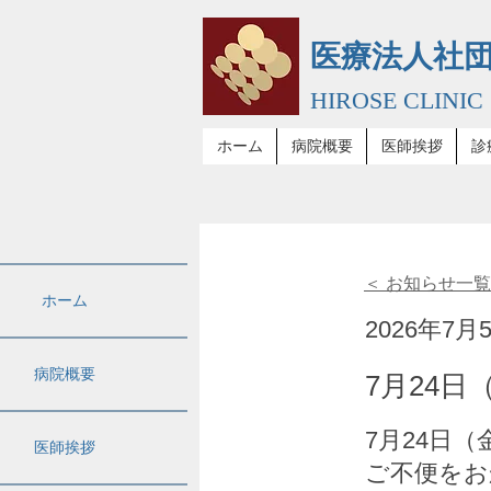
医療法人社
HIROSE CLINIC
ホーム
病院概要
医師挨拶
診
7月
＜ お知らせ一
ホーム
2026年7月
せ
病院概要
7月24
7月24日
医師挨拶
ご不便をお