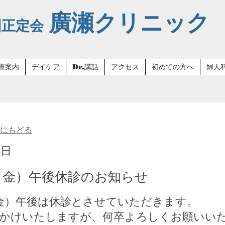
廣瀬クリニック
団正定会
療案内
デイケア
Dr.講話
アクセス
初めての方へ
婦人
24日（金）午後休診の
覧にもどる
5日
日（金）午後休診のお知らせ
（金）午後は休診とさせていただきます。
かけいたしますが、何卒よろしくお願いい