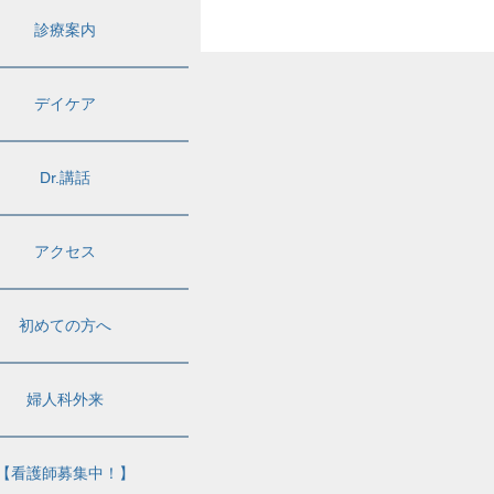
診療案内
デイケア
Dr.講話
アクセス
初めての方へ
婦人科外来
【看護師募集中！】